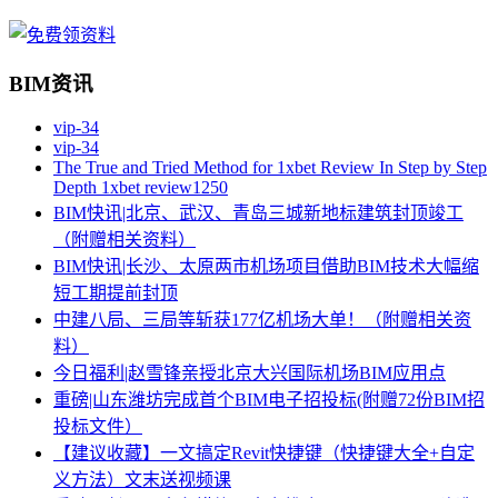
BIM资讯
vip-34
vip-34
The True and Tried Method for 1xbet Review In Step by Step
Depth 1xbet review1250
BIM快讯|北京、武汉、青岛三城新地标建筑封顶竣工
（附赠相关资料）
BIM快讯|长沙、太原两市机场项目借助BIM技术大幅缩
短工期提前封顶
中建八局、三局等斩获177亿机场大单！（附赠相关资
料）
今日福利|赵雪锋亲授北京大兴国际机场BIM应用点
重磅|山东潍坊完成首个BIM电子招投标(附赠72份BIM招
投标文件）
【建议收藏】一文搞定Revit快捷键（快捷键大全+自定
义方法）文末送视频课