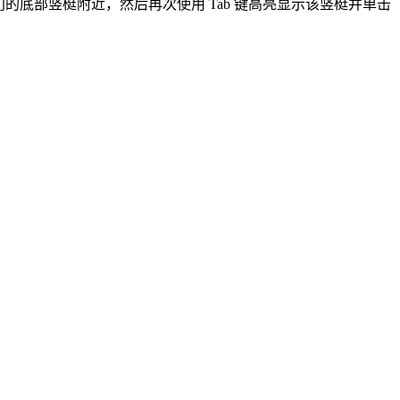
底部竖梃附近，然后再次使用 Tab 键高亮显示该竖梃并单击