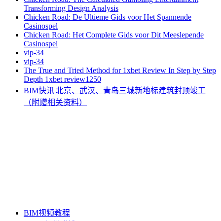
Transforming Design Analysis
Chicken Road: De Ultieme Gids voor Het Spannende
Casinospel
Chicken Road: Het Complete Gids voor Dit Meeslepende
Casinospel
vip-34
vip-34
The True and Tried Method for 1xbet Review In Step by Step
Depth 1xbet review1250
BIM快讯|北京、武汉、青岛三城新地标建筑封顶竣工
（附赠相关资料）
BIM视频教程