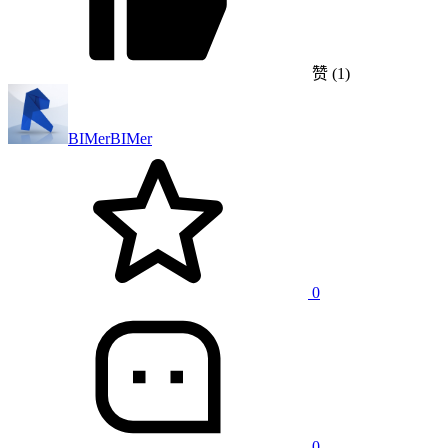
赞
(1)
BIMer
BIMer
0
0