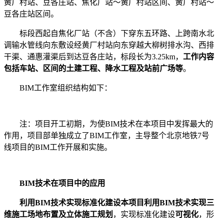
黄厂村站、豆各庄站、焦化厂站～黄厂村站区间、黄厂村站～
豆各庄站区间。
标段西起自焦化厂站（不含）下穿东五环路、上跨南水北
调输水管线向东敷设经黄厂村站向东穿越大柳树排水沟、西排
干渠、通惠灌渠后到达豆各庄站，标段长为3.25km，
工作内容
包括车站、区间的土建工程、降水工程及站前广场等
。
BIM工作室组织结构如下：
注：项目开工初期，为使BIM技术在本项目中发挥最大的
作用，项目部单独成立了BIM工作室，主导整个北京地铁7号
线项目的BIM工作开展和实施。
BIM技术在项目中的应用
利用BIM技术实现标准化建设本项目利用BIM技术实现三
维施工场地布置及立体施工规划
，实现标准化建设
可视化
，形