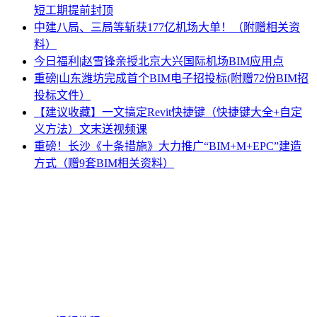
短工期提前封顶
中建八局、三局等斩获177亿机场大单！（附赠相关资
料）
今日福利|赵雪锋亲授北京大兴国际机场BIM应用点
重磅|山东潍坊完成首个BIM电子招投标(附赠72份BIM招
投标文件）
【建议收藏】一文搞定Revit快捷键（快捷键大全+自定
义方法）文末送视频课
重磅！长沙《十条措施》大力推广“BIM+M+EPC”建造
方式（赠9套BIM相关资料）