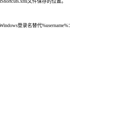
hortcuts.xml文件保存的位置。
Windows登录名替代%username%：