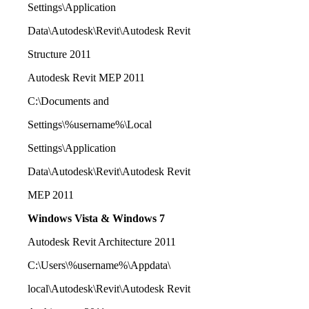
Settings\Application
Data\Autodesk\Revit\Autodesk Revit
Structure 2011
Autodesk Revit MEP 2011
C:\Documents and
Settings\%username%\Local
Settings\Application
Data\Autodesk\Revit\Autodesk Revit
MEP 2011
Windows Vista & Windows 7
Autodesk Revit Architecture 2011
C:\Users\%username%\Appdata\
local\Autodesk\Revit\Autodesk Revit