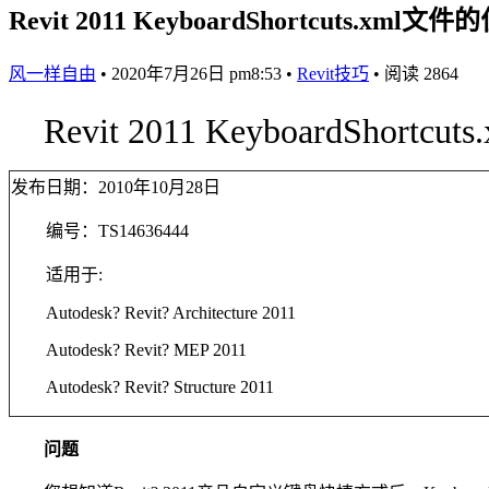
Revit 2011 KeyboardShortcuts.xml文
风一样自由
•
2020年7月26日 pm8:53
•
Revit技巧
•
阅读 2864
Revit 2011 KeyboardShort
发布日期：2010年10月28日
编号：TS14636444
适用于:
Autodesk? Revit? Architecture 2011
Autodesk? Revit? MEP 2011
Autodesk? Revit? Structure 2011
问题