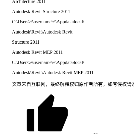
Architecture 2011
Autodesk Revit Structure 2011
C:\Users\%username%\Appdata\local\
Autodesk\Revit\Autodesk Revit
Structure 2011
Autodesk Revit MEP 2011
C:\Users\%username%\Appdata\local\
Autodesk\Revit\Autodesk Revit MEP 2011
文章来自互联网，最终解释权归原作者所有，如有侵权请