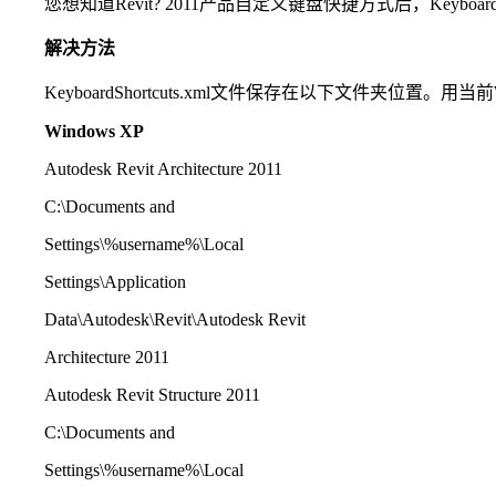
您想知道Revit? 2011产品自定义键盘快捷方式后，KeyboardS
解决方法
KeyboardShortcuts.xml文件保存在以下文件夹位置。用当前
Windows XP
Autodesk Revit Architecture 2011
C:\Documents and
Settings\%username%\Local
Settings\Application
Data\Autodesk\Revit\Autodesk Revit
Architecture 2011
Autodesk Revit Structure 2011
C:\Documents and
Settings\%username%\Local