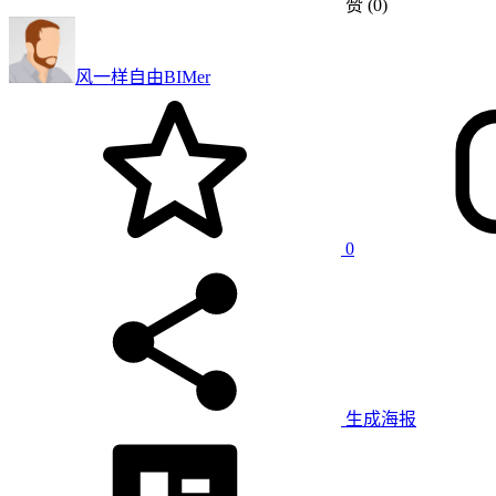
赞
(0)
风一样自由
BIMer
0
生成海报